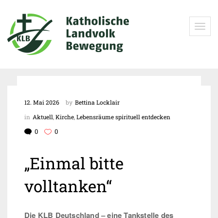
Toggle
navigat
Die KLB
12. Mai 2026
by
Bettina Locklair
in
Aktuell
,
Kirche
,
Lebensräume spirituell entdecken
0
0
„Einmal bitte
volltanken“
Die KLB Deutschland – eine Tankstelle des